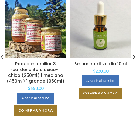
Paquete familiar 3
Serum nutritivo dia 10ml
«cardenalito clásico» 1
$
230.00
chico (250ml) 1 mediano
(450ml) 1 grande (950ml)
Añadir al carrito
$
550.00
COMPRAR AHORA
Añadir al carrito
COMPRAR AHORA